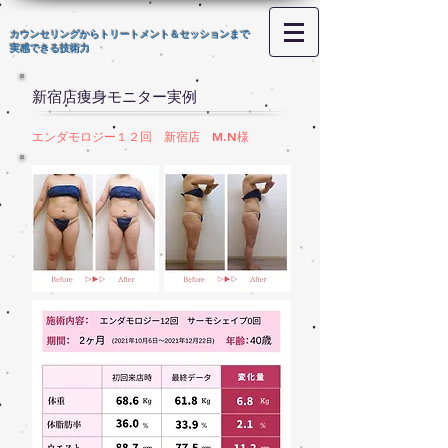
カウンセリングからトリートメント＆セッションまで
​実感できる技術力
新宿店痩身モニター実例
エンダモロジー１２回 新宿店 M.N様